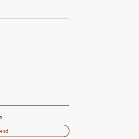
os
end