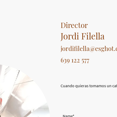
Director
Jordi Filella
jordifilella@esghot
639 122 577
Cuando quieras tomamos un caf
Name
*